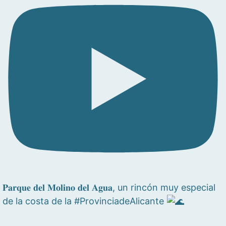
𝐏𝐚𝐫𝐪𝐮𝐞 𝐝𝐞𝐥 𝐌𝐨𝐥𝐢𝐧𝐨 𝐝𝐞𝐥 𝐀𝐠𝐮𝐚, un rincón muy especial
de la costa de la #ProvinciadeAlicante