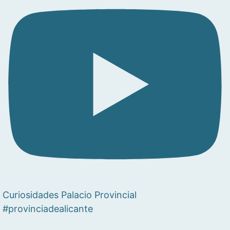
Curiosidades Palacio Provincial
#provinciadealicante