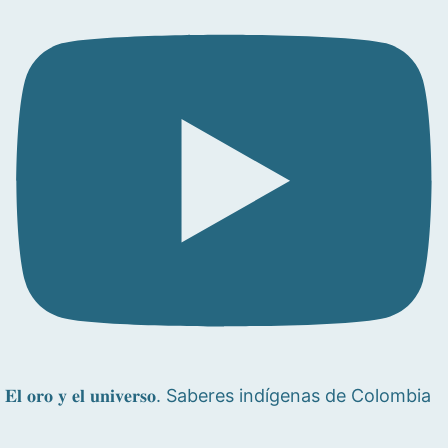
𝐄𝐥 𝐨𝐫𝐨 𝐲 𝐞𝐥 𝐮𝐧𝐢𝐯𝐞𝐫𝐬𝐨. Saberes indígenas de Colombia