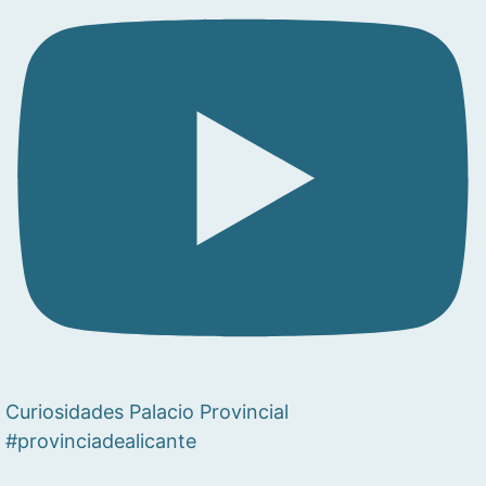
Curiosidades Palacio Provincial
#provinciadealicante