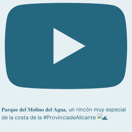
𝐏𝐚𝐫𝐪𝐮𝐞 𝐝𝐞𝐥 𝐌𝐨𝐥𝐢𝐧𝐨 𝐝𝐞𝐥 𝐀𝐠𝐮𝐚, un rincón muy especial
de la costa de la #ProvinciadeAlicante