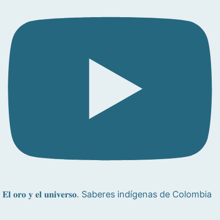
𝐄𝐥 𝐨𝐫𝐨 𝐲 𝐞𝐥 𝐮𝐧𝐢𝐯𝐞𝐫𝐬𝐨. Saberes indígenas de Colombia