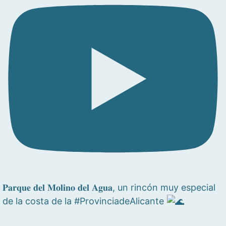
𝐏𝐚𝐫𝐪𝐮𝐞 𝐝𝐞𝐥 𝐌𝐨𝐥𝐢𝐧𝐨 𝐝𝐞𝐥 𝐀𝐠𝐮𝐚, un rincón muy especial
de la costa de la #ProvinciadeAlicante