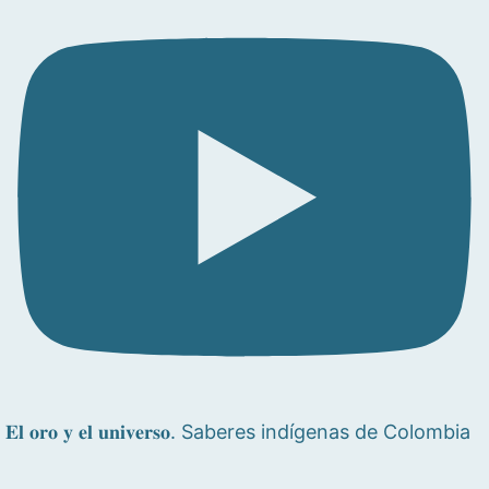
𝐄𝐥 𝐨𝐫𝐨 𝐲 𝐞𝐥 𝐮𝐧𝐢𝐯𝐞𝐫𝐬𝐨. Saberes indígenas de Colombia