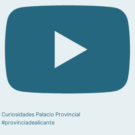
Curiosidades Palacio Provincial
#provinciadealicante