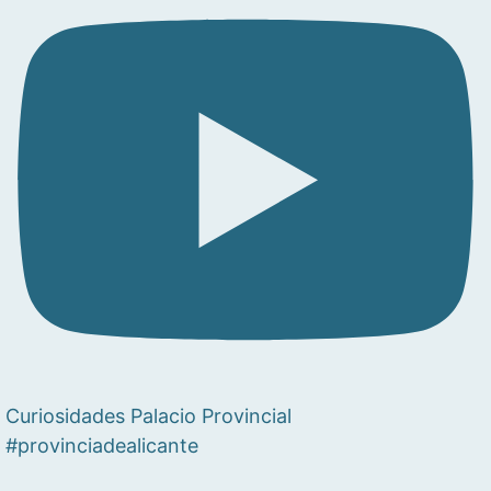
Curiosidades Palacio Provincial
#provinciadealicante