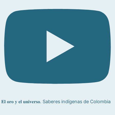
𝐄𝐥 𝐨𝐫𝐨 𝐲 𝐞𝐥 𝐮𝐧𝐢𝐯𝐞𝐫𝐬𝐨. Saberes indígenas de Colombia