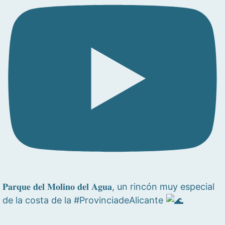
𝐏𝐚𝐫𝐪𝐮𝐞 𝐝𝐞𝐥 𝐌𝐨𝐥𝐢𝐧𝐨 𝐝𝐞𝐥 𝐀𝐠𝐮𝐚, un rincón muy especial
de la costa de la #ProvinciadeAlicante