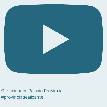
Curiosidades Palacio Provincial
#provinciadealicante