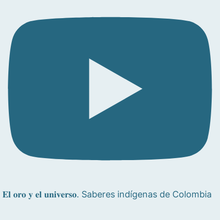
𝐄𝐥 𝐨𝐫𝐨 𝐲 𝐞𝐥 𝐮𝐧𝐢𝐯𝐞𝐫𝐬𝐨. Saberes indígenas de Colombia