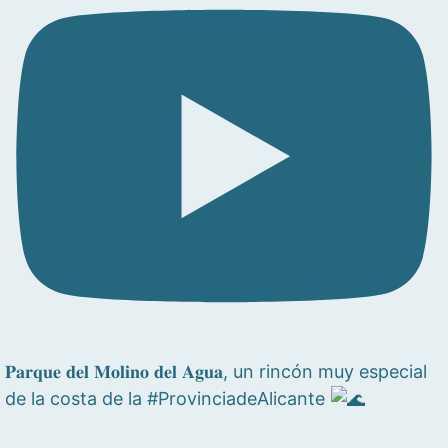
𝐏𝐚𝐫𝐪𝐮𝐞 𝐝𝐞𝐥 𝐌𝐨𝐥𝐢𝐧𝐨 𝐝𝐞𝐥 𝐀𝐠𝐮𝐚, un rincón muy especial
de la costa de la #ProvinciadeAlicante