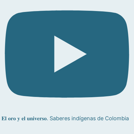
𝐄𝐥 𝐨𝐫𝐨 𝐲 𝐞𝐥 𝐮𝐧𝐢𝐯𝐞𝐫𝐬𝐨. Saberes indígenas de Colombia