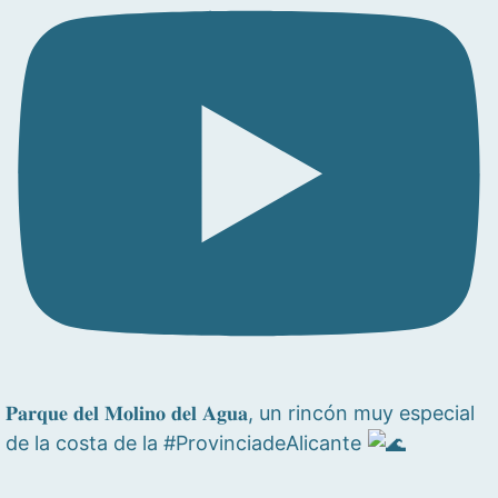
𝐏𝐚𝐫𝐪𝐮𝐞 𝐝𝐞𝐥 𝐌𝐨𝐥𝐢𝐧𝐨 𝐝𝐞𝐥 𝐀𝐠𝐮𝐚, un rincón muy especial
de la costa de la #ProvinciadeAlicante