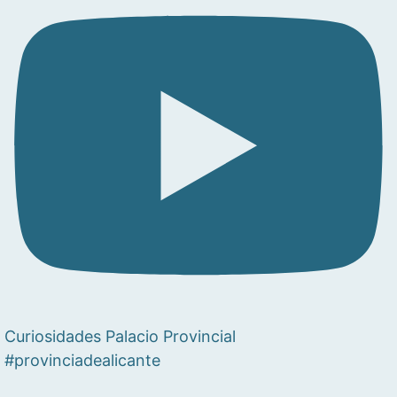
Curiosidades Palacio Provincial
#provinciadealicante