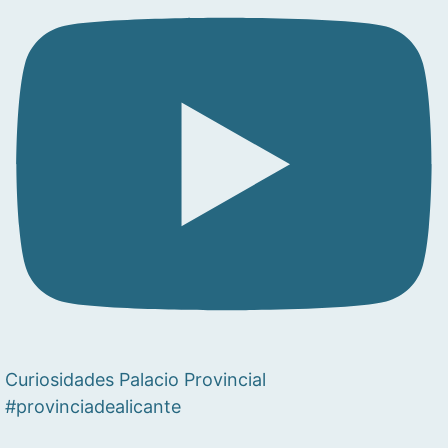
Curiosidades Palacio Provincial
#provinciadealicante