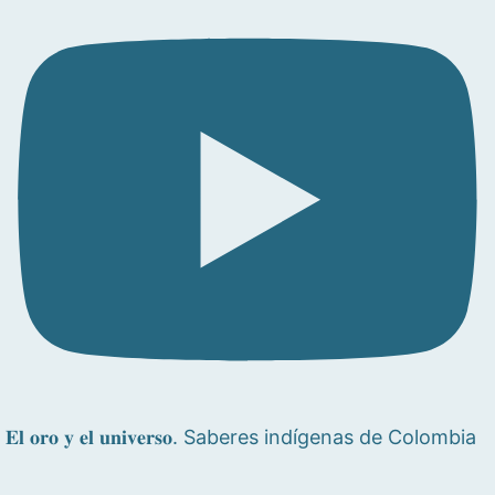
𝐄𝐥 𝐨𝐫𝐨 𝐲 𝐞𝐥 𝐮𝐧𝐢𝐯𝐞𝐫𝐬𝐨. Saberes indígenas de Colombia