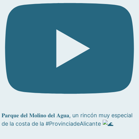
𝐏𝐚𝐫𝐪𝐮𝐞 𝐝𝐞𝐥 𝐌𝐨𝐥𝐢𝐧𝐨 𝐝𝐞𝐥 𝐀𝐠𝐮𝐚, un rincón muy especial
de la costa de la #ProvinciadeAlicante