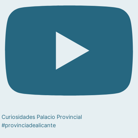
Curiosidades Palacio Provincial
#provinciadealicante