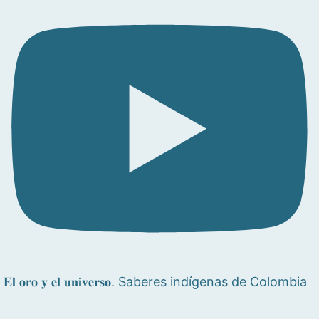
𝐄𝐥 𝐨𝐫𝐨 𝐲 𝐞𝐥 𝐮𝐧𝐢𝐯𝐞𝐫𝐬𝐨. Saberes indígenas de Colombia