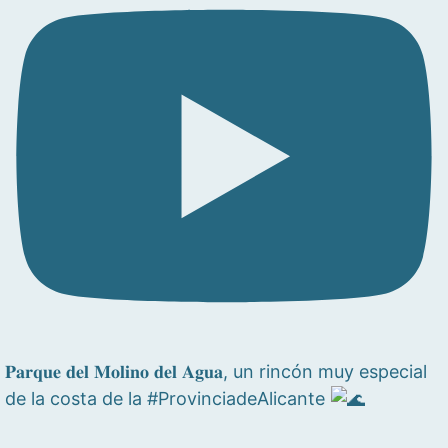
𝐏𝐚𝐫𝐪𝐮𝐞 𝐝𝐞𝐥 𝐌𝐨𝐥𝐢𝐧𝐨 𝐝𝐞𝐥 𝐀𝐠𝐮𝐚, un rincón muy especial
de la costa de la #ProvinciadeAlicante