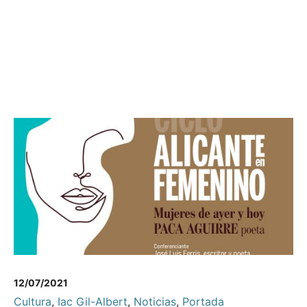
12/07/2021
Cultura
,
Iac Gil-Albert
,
Noticias
,
Portada