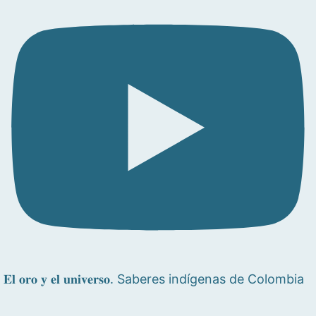
𝐄𝐥 𝐨𝐫𝐨 𝐲 𝐞𝐥 𝐮𝐧𝐢𝐯𝐞𝐫𝐬𝐨. Saberes indígenas de Colombia