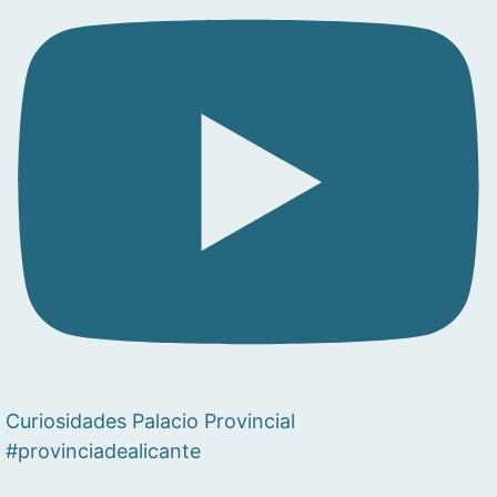
Curiosidades Palacio Provincial
#provinciadealicante