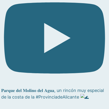
𝐏𝐚𝐫𝐪𝐮𝐞 𝐝𝐞𝐥 𝐌𝐨𝐥𝐢𝐧𝐨 𝐝𝐞𝐥 𝐀𝐠𝐮𝐚, un rincón muy especial
de la costa de la #ProvinciadeAlicante