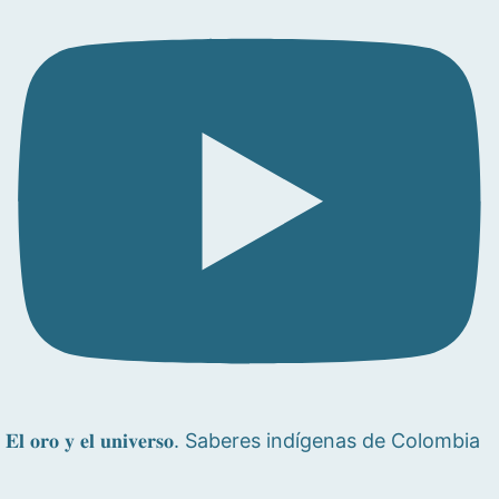
𝐄𝐥 𝐨𝐫𝐨 𝐲 𝐞𝐥 𝐮𝐧𝐢𝐯𝐞𝐫𝐬𝐨. Saberes indígenas de Colombia