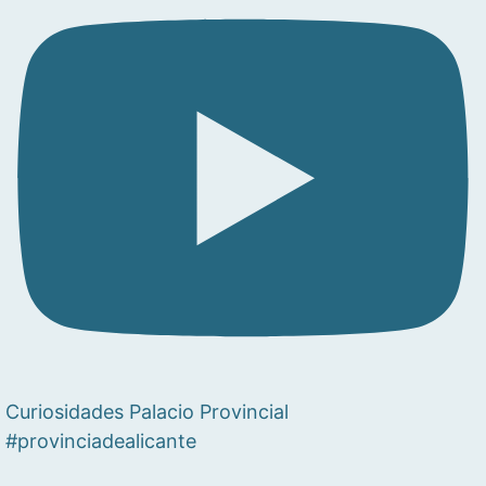
Curiosidades Palacio Provincial
#provinciadealicante