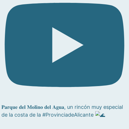
𝐏𝐚𝐫𝐪𝐮𝐞 𝐝𝐞𝐥 𝐌𝐨𝐥𝐢𝐧𝐨 𝐝𝐞𝐥 𝐀𝐠𝐮𝐚, un rincón muy especial
de la costa de la #ProvinciadeAlicante