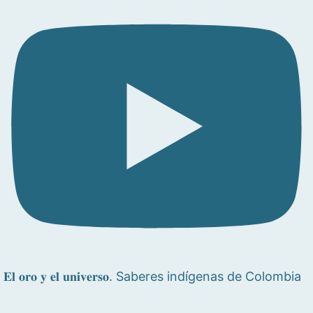
𝐄𝐥 𝐨𝐫𝐨 𝐲 𝐞𝐥 𝐮𝐧𝐢𝐯𝐞𝐫𝐬𝐨. Saberes indígenas de Colombia