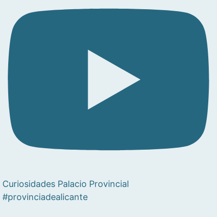
Curiosidades Palacio Provincial
#provinciadealicante