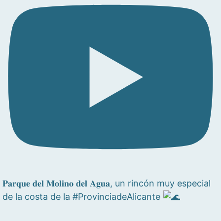
𝐏𝐚𝐫𝐪𝐮𝐞 𝐝𝐞𝐥 𝐌𝐨𝐥𝐢𝐧𝐨 𝐝𝐞𝐥 𝐀𝐠𝐮𝐚, un rincón muy especial
de la costa de la #ProvinciadeAlicante