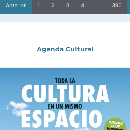
Anterior
1
2
3
4
…
390
Agenda Cultural