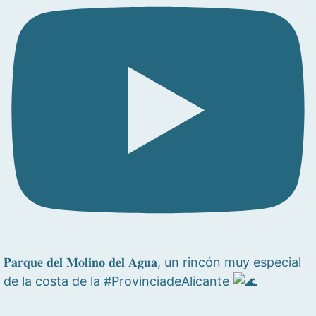
𝐏𝐚𝐫𝐪𝐮𝐞 𝐝𝐞𝐥 𝐌𝐨𝐥𝐢𝐧𝐨 𝐝𝐞𝐥 𝐀𝐠𝐮𝐚, un rincón muy especial
de la costa de la #ProvinciadeAlicante