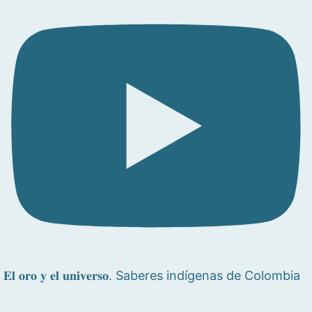
𝐄𝐥 𝐨𝐫𝐨 𝐲 𝐞𝐥 𝐮𝐧𝐢𝐯𝐞𝐫𝐬𝐨. Saberes indígenas de Colombia