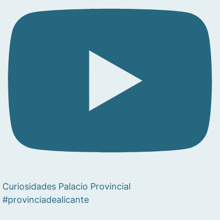
Curiosidades Palacio Provincial
#provinciadealicante