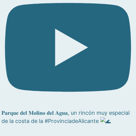
𝐏𝐚𝐫𝐪𝐮𝐞 𝐝𝐞𝐥 𝐌𝐨𝐥𝐢𝐧𝐨 𝐝𝐞𝐥 𝐀𝐠𝐮𝐚, un rincón muy especial
de la costa de la #ProvinciadeAlicante