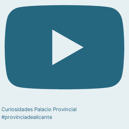
Curiosidades Palacio Provincial
#provinciadealicante