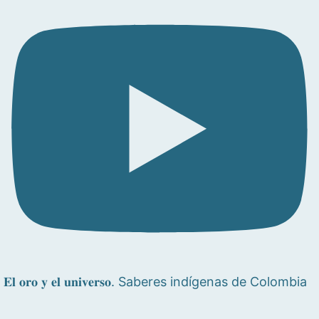
𝐄𝐥 𝐨𝐫𝐨 𝐲 𝐞𝐥 𝐮𝐧𝐢𝐯𝐞𝐫𝐬𝐨. Saberes indígenas de Colombia