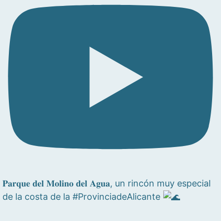
𝐏𝐚𝐫𝐪𝐮𝐞 𝐝𝐞𝐥 𝐌𝐨𝐥𝐢𝐧𝐨 𝐝𝐞𝐥 𝐀𝐠𝐮𝐚, un rincón muy especial
de la costa de la #ProvinciadeAlicante