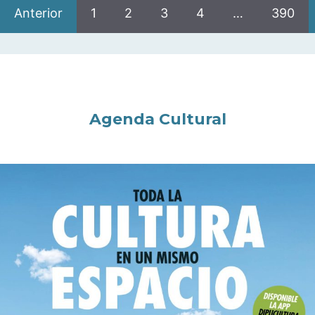
Anterior
1
2
3
4
…
390
Agenda Cultural