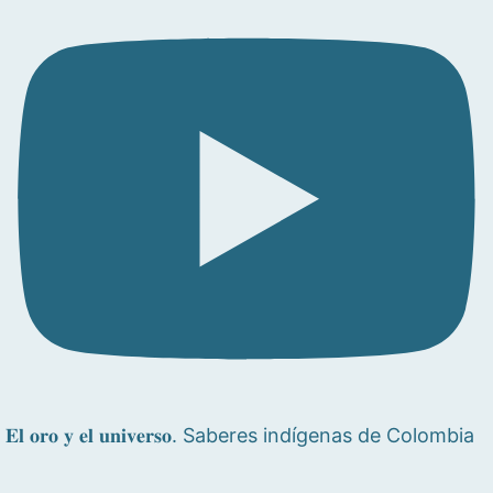
𝐄𝐥 𝐨𝐫𝐨 𝐲 𝐞𝐥 𝐮𝐧𝐢𝐯𝐞𝐫𝐬𝐨. Saberes indígenas de Colombia