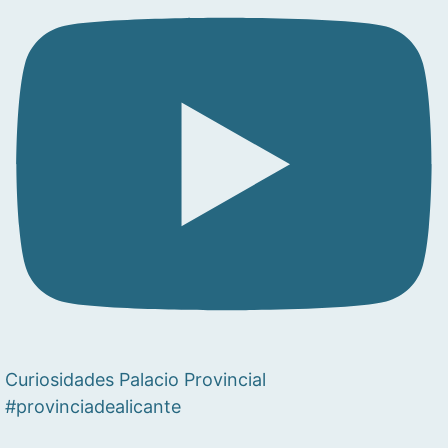
Curiosidades Palacio Provincial
#provinciadealicante