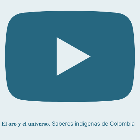
𝐄𝐥 𝐨𝐫𝐨 𝐲 𝐞𝐥 𝐮𝐧𝐢𝐯𝐞𝐫𝐬𝐨. Saberes indígenas de Colombia