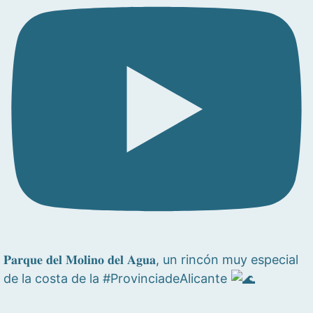
𝐏𝐚𝐫𝐪𝐮𝐞 𝐝𝐞𝐥 𝐌𝐨𝐥𝐢𝐧𝐨 𝐝𝐞𝐥 𝐀𝐠𝐮𝐚, un rincón muy especial
de la costa de la #ProvinciadeAlicante