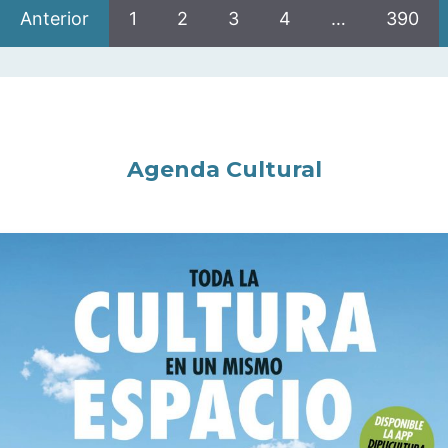
Anterior
1
2
3
4
…
390
Agenda Cultural