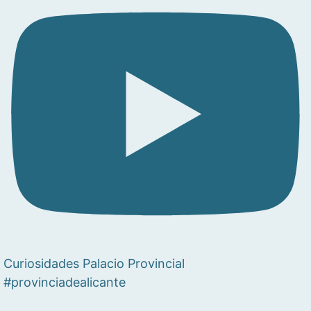
Curiosidades Palacio Provincial
#provinciadealicante