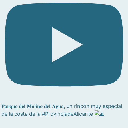
𝐏𝐚𝐫𝐪𝐮𝐞 𝐝𝐞𝐥 𝐌𝐨𝐥𝐢𝐧𝐨 𝐝𝐞𝐥 𝐀𝐠𝐮𝐚, un rincón muy especial
de la costa de la #ProvinciadeAlicante