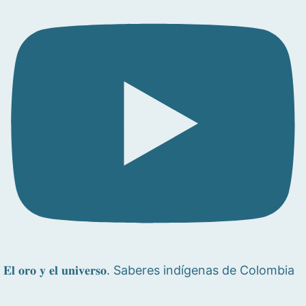
𝐄𝐥 𝐨𝐫𝐨 𝐲 𝐞𝐥 𝐮𝐧𝐢𝐯𝐞𝐫𝐬𝐨. Saberes indígenas de Colombia