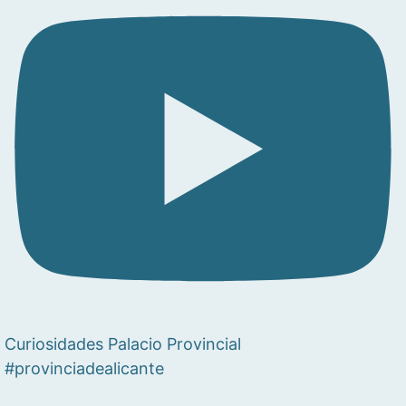
Curiosidades Palacio Provincial
#provinciadealicante