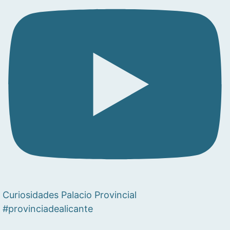
Curiosidades Palacio Provincial
#provinciadealicante