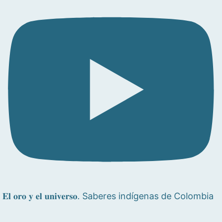
𝐄𝐥 𝐨𝐫𝐨 𝐲 𝐞𝐥 𝐮𝐧𝐢𝐯𝐞𝐫𝐬𝐨. Saberes indígenas de Colombia