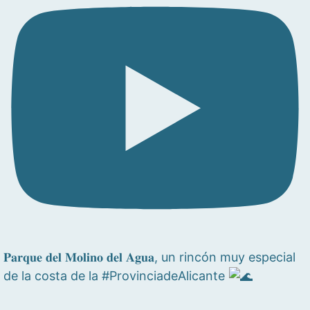
𝐏𝐚𝐫𝐪𝐮𝐞 𝐝𝐞𝐥 𝐌𝐨𝐥𝐢𝐧𝐨 𝐝𝐞𝐥 𝐀𝐠𝐮𝐚, un rincón muy especial
de la costa de la #ProvinciadeAlicante