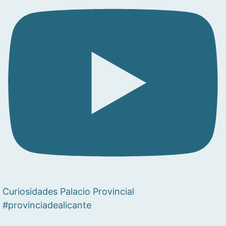
Curiosidades Palacio Provincial
#provinciadealicante