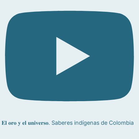
𝐄𝐥 𝐨𝐫𝐨 𝐲 𝐞𝐥 𝐮𝐧𝐢𝐯𝐞𝐫𝐬𝐨. Saberes indígenas de Colombia