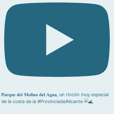
𝐏𝐚𝐫𝐪𝐮𝐞 𝐝𝐞𝐥 𝐌𝐨𝐥𝐢𝐧𝐨 𝐝𝐞𝐥 𝐀𝐠𝐮𝐚, un rincón muy especial
de la costa de la #ProvinciadeAlicante