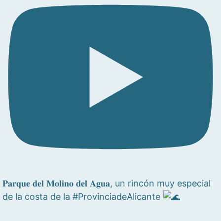
𝐏𝐚𝐫𝐪𝐮𝐞 𝐝𝐞𝐥 𝐌𝐨𝐥𝐢𝐧𝐨 𝐝𝐞𝐥 𝐀𝐠𝐮𝐚, un rincón muy especial
de la costa de la #ProvinciadeAlicante