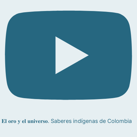
𝐄𝐥 𝐨𝐫𝐨 𝐲 𝐞𝐥 𝐮𝐧𝐢𝐯𝐞𝐫𝐬𝐨. Saberes indígenas de Colombia