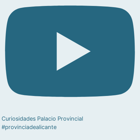
Curiosidades Palacio Provincial
#provinciadealicante