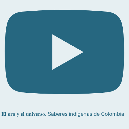
𝐄𝐥 𝐨𝐫𝐨 𝐲 𝐞𝐥 𝐮𝐧𝐢𝐯𝐞𝐫𝐬𝐨. Saberes indígenas de Colombia