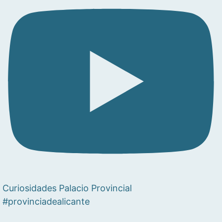
Curiosidades Palacio Provincial
#provinciadealicante