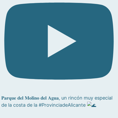
𝐏𝐚𝐫𝐪𝐮𝐞 𝐝𝐞𝐥 𝐌𝐨𝐥𝐢𝐧𝐨 𝐝𝐞𝐥 𝐀𝐠𝐮𝐚, un rincón muy especial
de la costa de la #ProvinciadeAlicante