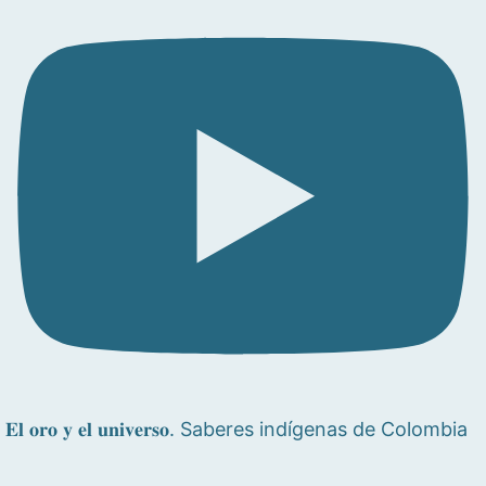
𝐄𝐥 𝐨𝐫𝐨 𝐲 𝐞𝐥 𝐮𝐧𝐢𝐯𝐞𝐫𝐬𝐨. Saberes indígenas de Colombia