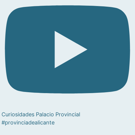
Curiosidades Palacio Provincial
#provinciadealicante