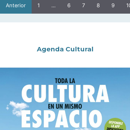
Anterior
1
…
6
7
8
9
1
Agenda Cultural