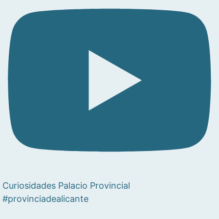
Curiosidades Palacio Provincial
#provinciadealicante