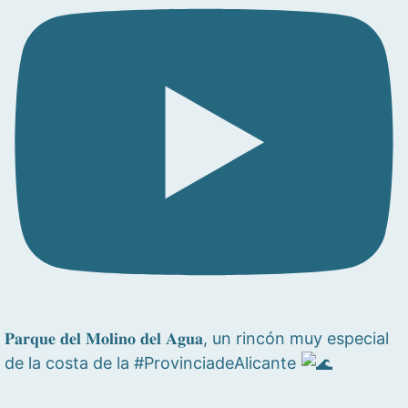
𝐏𝐚𝐫𝐪𝐮𝐞 𝐝𝐞𝐥 𝐌𝐨𝐥𝐢𝐧𝐨 𝐝𝐞𝐥 𝐀𝐠𝐮𝐚, un rincón muy especial
de la costa de la #ProvinciadeAlicante