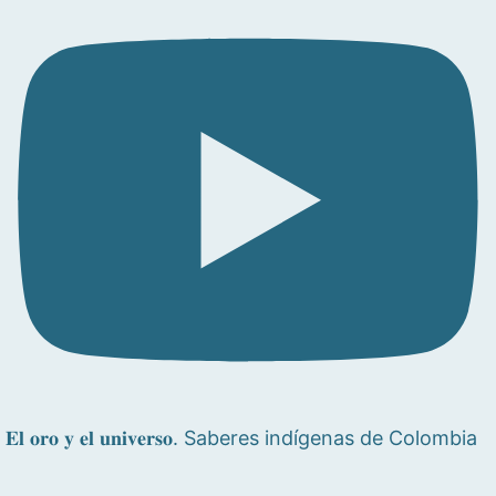
𝐄𝐥 𝐨𝐫𝐨 𝐲 𝐞𝐥 𝐮𝐧𝐢𝐯𝐞𝐫𝐬𝐨. Saberes indígenas de Colombia