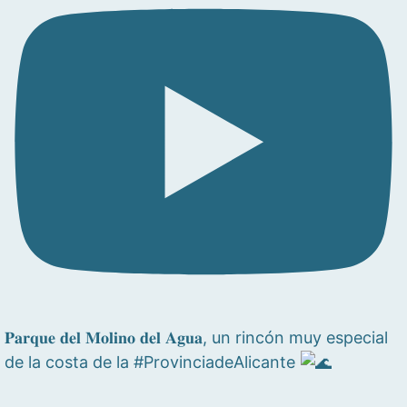
𝐏𝐚𝐫𝐪𝐮𝐞 𝐝𝐞𝐥 𝐌𝐨𝐥𝐢𝐧𝐨 𝐝𝐞𝐥 𝐀𝐠𝐮𝐚, un rincón muy especial
de la costa de la #ProvinciadeAlicante