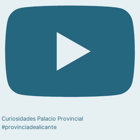
Curiosidades Palacio Provincial
#provinciadealicante