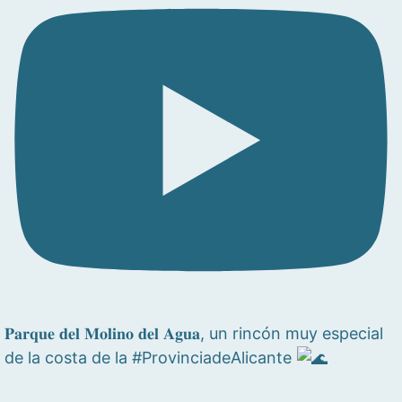
𝐏𝐚𝐫𝐪𝐮𝐞 𝐝𝐞𝐥 𝐌𝐨𝐥𝐢𝐧𝐨 𝐝𝐞𝐥 𝐀𝐠𝐮𝐚, un rincón muy especial
de la costa de la #ProvinciadeAlicante