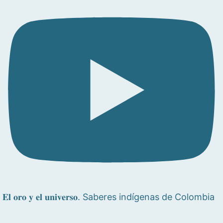
𝐄𝐥 𝐨𝐫𝐨 𝐲 𝐞𝐥 𝐮𝐧𝐢𝐯𝐞𝐫𝐬𝐨. Saberes indígenas de Colombia