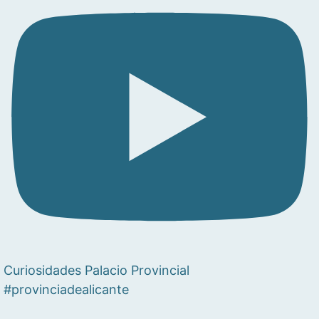
Curiosidades Palacio Provincial
#provinciadealicante