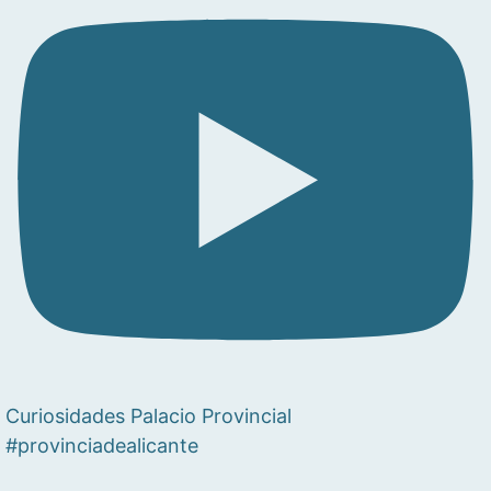
Curiosidades Palacio Provincial
#provinciadealicante