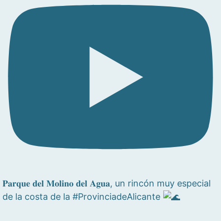
𝐏𝐚𝐫𝐪𝐮𝐞 𝐝𝐞𝐥 𝐌𝐨𝐥𝐢𝐧𝐨 𝐝𝐞𝐥 𝐀𝐠𝐮𝐚, un rincón muy especial
de la costa de la #ProvinciadeAlicante