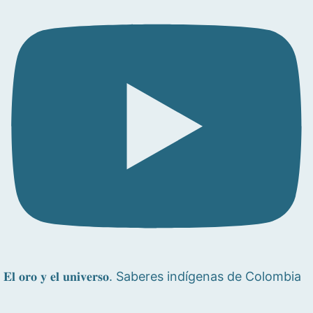
𝐄𝐥 𝐨𝐫𝐨 𝐲 𝐞𝐥 𝐮𝐧𝐢𝐯𝐞𝐫𝐬𝐨. Saberes indígenas de Colombia