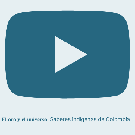
𝐄𝐥 𝐨𝐫𝐨 𝐲 𝐞𝐥 𝐮𝐧𝐢𝐯𝐞𝐫𝐬𝐨. Saberes indígenas de Colombia