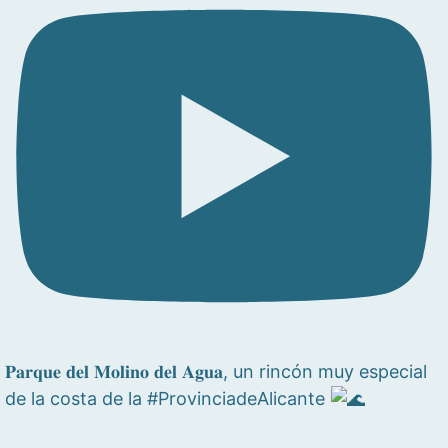
𝐏𝐚𝐫𝐪𝐮𝐞 𝐝𝐞𝐥 𝐌𝐨𝐥𝐢𝐧𝐨 𝐝𝐞𝐥 𝐀𝐠𝐮𝐚, un rincón muy especial
de la costa de la #ProvinciadeAlicante