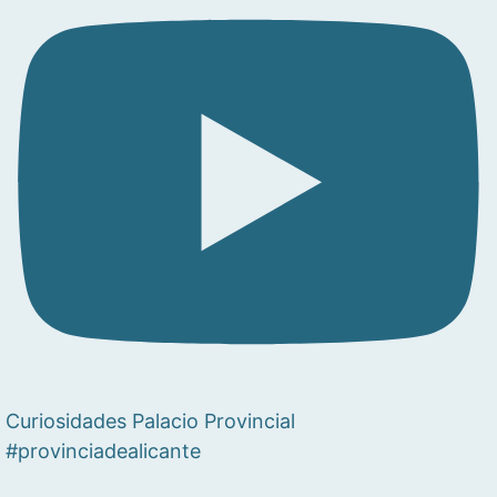
Curiosidades Palacio Provincial
#provinciadealicante