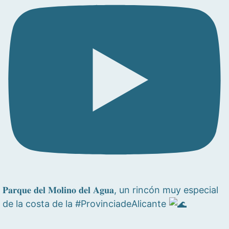
𝐏𝐚𝐫𝐪𝐮𝐞 𝐝𝐞𝐥 𝐌𝐨𝐥𝐢𝐧𝐨 𝐝𝐞𝐥 𝐀𝐠𝐮𝐚, un rincón muy especial
de la costa de la #ProvinciadeAlicante