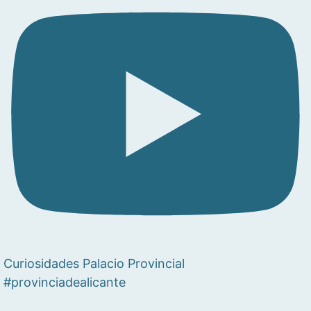
Curiosidades Palacio Provincial
#provinciadealicante