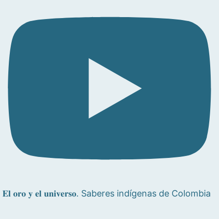
𝐄𝐥 𝐨𝐫𝐨 𝐲 𝐞𝐥 𝐮𝐧𝐢𝐯𝐞𝐫𝐬𝐨. Saberes indígenas de Colombia