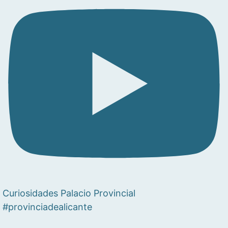
Curiosidades Palacio Provincial
#provinciadealicante