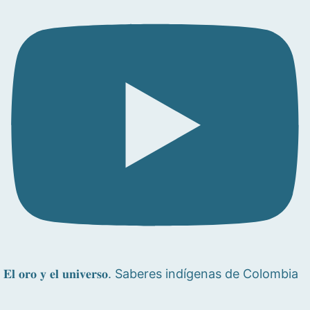
𝐄𝐥 𝐨𝐫𝐨 𝐲 𝐞𝐥 𝐮𝐧𝐢𝐯𝐞𝐫𝐬𝐨. Saberes indígenas de Colombia