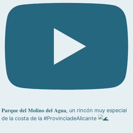
𝐏𝐚𝐫𝐪𝐮𝐞 𝐝𝐞𝐥 𝐌𝐨𝐥𝐢𝐧𝐨 𝐝𝐞𝐥 𝐀𝐠𝐮𝐚, un rincón muy especial
de la costa de la #ProvinciadeAlicante