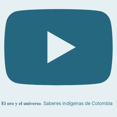
𝐄𝐥 𝐨𝐫𝐨 𝐲 𝐞𝐥 𝐮𝐧𝐢𝐯𝐞𝐫𝐬𝐨. Saberes indígenas de Colombia