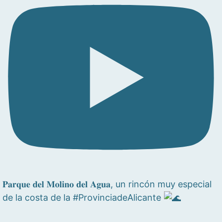
𝐏𝐚𝐫𝐪𝐮𝐞 𝐝𝐞𝐥 𝐌𝐨𝐥𝐢𝐧𝐨 𝐝𝐞𝐥 𝐀𝐠𝐮𝐚, un rincón muy especial
de la costa de la #ProvinciadeAlicante