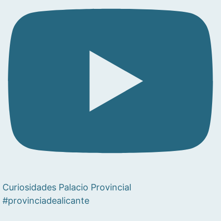
Curiosidades Palacio Provincial
#provinciadealicante