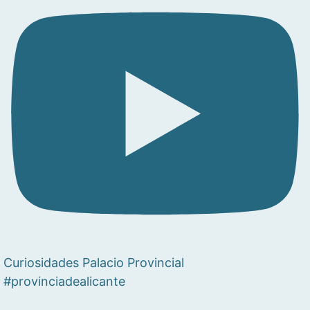
Curiosidades Palacio Provincial
#provinciadealicante