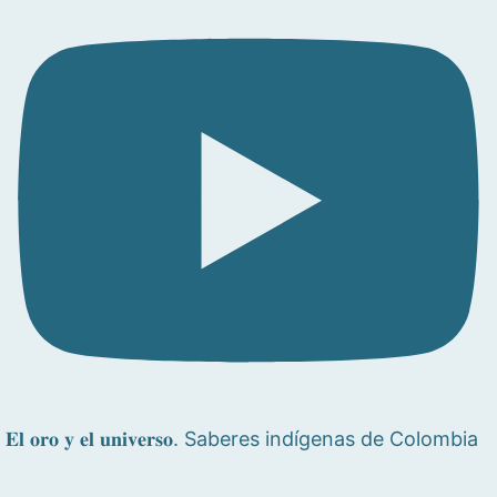
𝐄𝐥 𝐨𝐫𝐨 𝐲 𝐞𝐥 𝐮𝐧𝐢𝐯𝐞𝐫𝐬𝐨. Saberes indígenas de Colombia