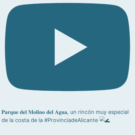
𝐏𝐚𝐫𝐪𝐮𝐞 𝐝𝐞𝐥 𝐌𝐨𝐥𝐢𝐧𝐨 𝐝𝐞𝐥 𝐀𝐠𝐮𝐚, un rincón muy especial
de la costa de la #ProvinciadeAlicante