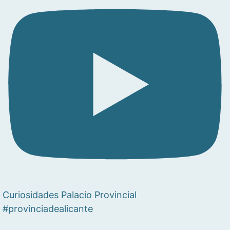
Curiosidades Palacio Provincial
#provinciadealicante