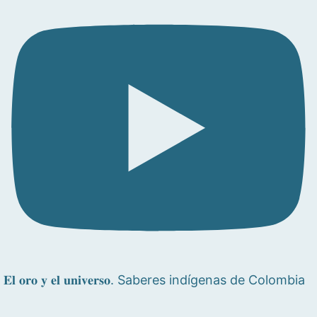
𝐄𝐥 𝐨𝐫𝐨 𝐲 𝐞𝐥 𝐮𝐧𝐢𝐯𝐞𝐫𝐬𝐨. Saberes indígenas de Colombia