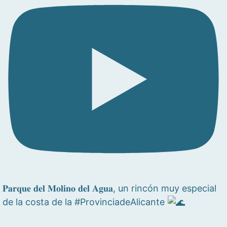
𝐏𝐚𝐫𝐪𝐮𝐞 𝐝𝐞𝐥 𝐌𝐨𝐥𝐢𝐧𝐨 𝐝𝐞𝐥 𝐀𝐠𝐮𝐚, un rincón muy especial
de la costa de la #ProvinciadeAlicante