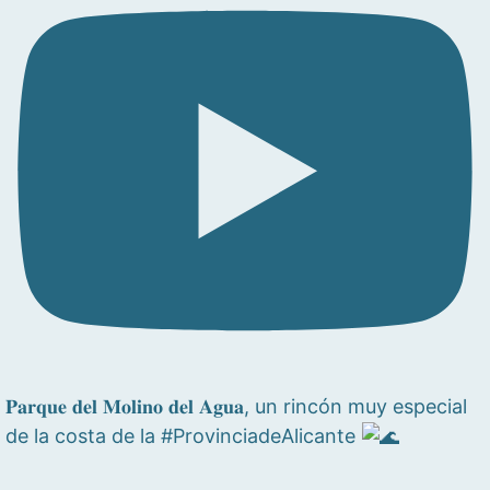
𝐏𝐚𝐫𝐪𝐮𝐞 𝐝𝐞𝐥 𝐌𝐨𝐥𝐢𝐧𝐨 𝐝𝐞𝐥 𝐀𝐠𝐮𝐚, un rincón muy especial
de la costa de la #ProvinciadeAlicante