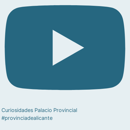
Curiosidades Palacio Provincial
#provinciadealicante