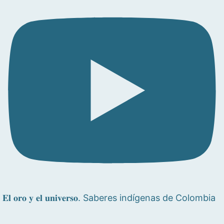
𝐄𝐥 𝐨𝐫𝐨 𝐲 𝐞𝐥 𝐮𝐧𝐢𝐯𝐞𝐫𝐬𝐨. Saberes indígenas de Colombia