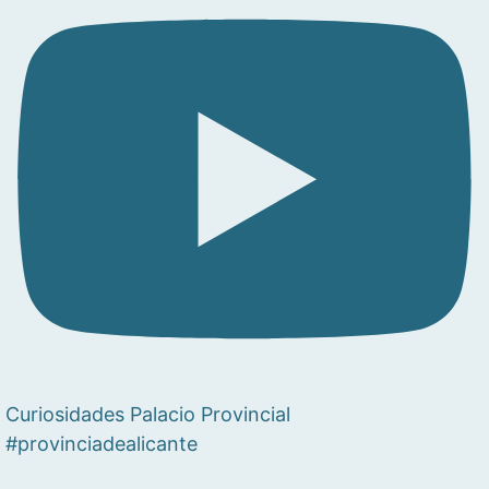
Curiosidades Palacio Provincial
#provinciadealicante