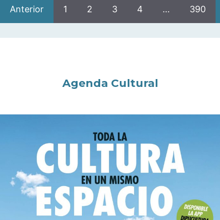
Anterior
1
2
3
4
…
390
Agenda Cultural