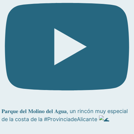
𝐏𝐚𝐫𝐪𝐮𝐞 𝐝𝐞𝐥 𝐌𝐨𝐥𝐢𝐧𝐨 𝐝𝐞𝐥 𝐀𝐠𝐮𝐚, un rincón muy especial
de la costa de la #ProvinciadeAlicante