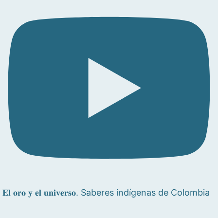
𝐄𝐥 𝐨𝐫𝐨 𝐲 𝐞𝐥 𝐮𝐧𝐢𝐯𝐞𝐫𝐬𝐨. Saberes indígenas de Colombia