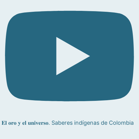
𝐄𝐥 𝐨𝐫𝐨 𝐲 𝐞𝐥 𝐮𝐧𝐢𝐯𝐞𝐫𝐬𝐨. Saberes indígenas de Colombia