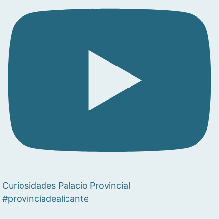
Curiosidades Palacio Provincial
#provinciadealicante