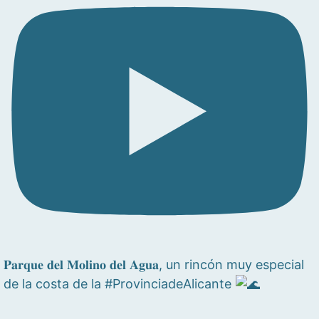
𝐏𝐚𝐫𝐪𝐮𝐞 𝐝𝐞𝐥 𝐌𝐨𝐥𝐢𝐧𝐨 𝐝𝐞𝐥 𝐀𝐠𝐮𝐚, un rincón muy especial
de la costa de la #ProvinciadeAlicante