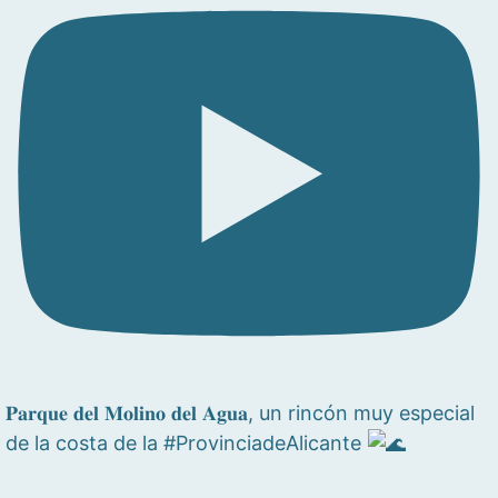
𝐏𝐚𝐫𝐪𝐮𝐞 𝐝𝐞𝐥 𝐌𝐨𝐥𝐢𝐧𝐨 𝐝𝐞𝐥 𝐀𝐠𝐮𝐚, un rincón muy especial
de la costa de la #ProvinciadeAlicante