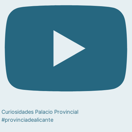
Curiosidades Palacio Provincial
#provinciadealicante