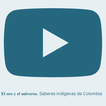
𝐄𝐥 𝐨𝐫𝐨 𝐲 𝐞𝐥 𝐮𝐧𝐢𝐯𝐞𝐫𝐬𝐨. Saberes indígenas de Colombia