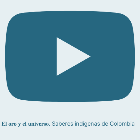
𝐄𝐥 𝐨𝐫𝐨 𝐲 𝐞𝐥 𝐮𝐧𝐢𝐯𝐞𝐫𝐬𝐨. Saberes indígenas de Colombia