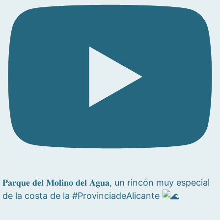
𝐏𝐚𝐫𝐪𝐮𝐞 𝐝𝐞𝐥 𝐌𝐨𝐥𝐢𝐧𝐨 𝐝𝐞𝐥 𝐀𝐠𝐮𝐚, un rincón muy especial
de la costa de la #ProvinciadeAlicante