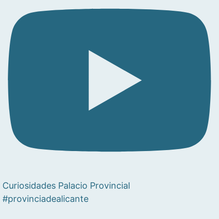
Curiosidades Palacio Provincial
#provinciadealicante