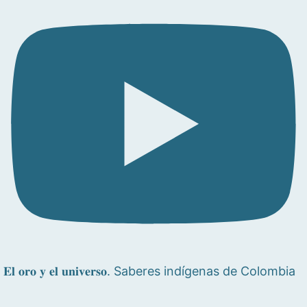
𝐄𝐥 𝐨𝐫𝐨 𝐲 𝐞𝐥 𝐮𝐧𝐢𝐯𝐞𝐫𝐬𝐨. Saberes indígenas de Colombia