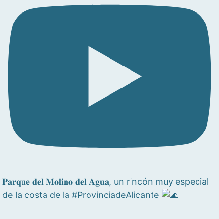
𝐏𝐚𝐫𝐪𝐮𝐞 𝐝𝐞𝐥 𝐌𝐨𝐥𝐢𝐧𝐨 𝐝𝐞𝐥 𝐀𝐠𝐮𝐚, un rincón muy especial
de la costa de la #ProvinciadeAlicante