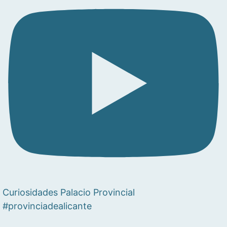
Curiosidades Palacio Provincial
#provinciadealicante