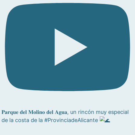
𝐏𝐚𝐫𝐪𝐮𝐞 𝐝𝐞𝐥 𝐌𝐨𝐥𝐢𝐧𝐨 𝐝𝐞𝐥 𝐀𝐠𝐮𝐚, un rincón muy especial
de la costa de la #ProvinciadeAlicante