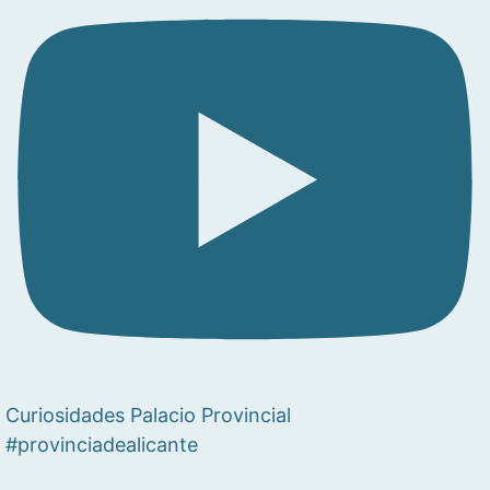
Curiosidades Palacio Provincial
#provinciadealicante