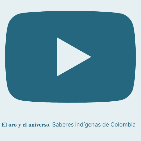
𝐄𝐥 𝐨𝐫𝐨 𝐲 𝐞𝐥 𝐮𝐧𝐢𝐯𝐞𝐫𝐬𝐨. Saberes indígenas de Colombia