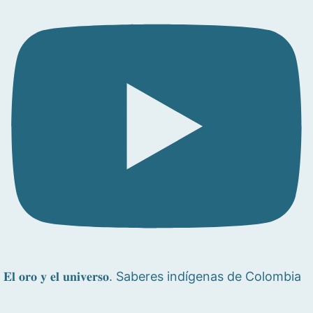
𝐄𝐥 𝐨𝐫𝐨 𝐲 𝐞𝐥 𝐮𝐧𝐢𝐯𝐞𝐫𝐬𝐨. Saberes indígenas de Colombia