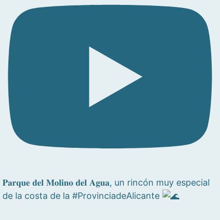
𝐏𝐚𝐫𝐪𝐮𝐞 𝐝𝐞𝐥 𝐌𝐨𝐥𝐢𝐧𝐨 𝐝𝐞𝐥 𝐀𝐠𝐮𝐚, un rincón muy especial
de la costa de la #ProvinciadeAlicante