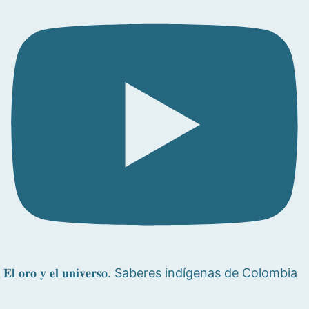
𝐄𝐥 𝐨𝐫𝐨 𝐲 𝐞𝐥 𝐮𝐧𝐢𝐯𝐞𝐫𝐬𝐨. Saberes indígenas de Colombia