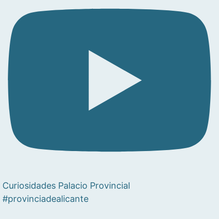
Curiosidades Palacio Provincial
#provinciadealicante