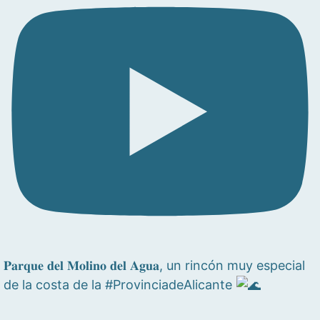
𝐏𝐚𝐫𝐪𝐮𝐞 𝐝𝐞𝐥 𝐌𝐨𝐥𝐢𝐧𝐨 𝐝𝐞𝐥 𝐀𝐠𝐮𝐚, un rincón muy especial
de la costa de la #ProvinciadeAlicante