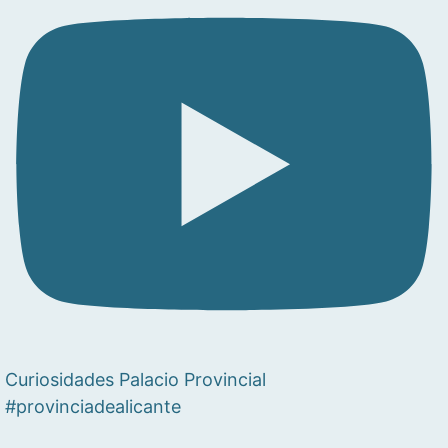
Curiosidades Palacio Provincial
#provinciadealicante