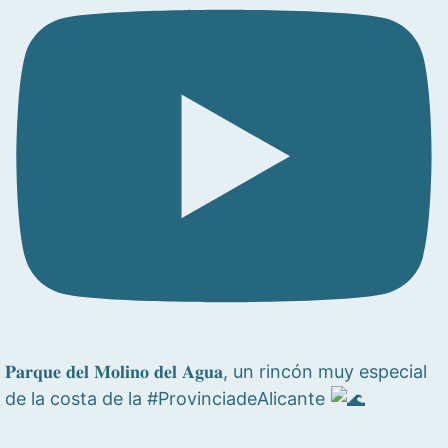
𝐏𝐚𝐫𝐪𝐮𝐞 𝐝𝐞𝐥 𝐌𝐨𝐥𝐢𝐧𝐨 𝐝𝐞𝐥 𝐀𝐠𝐮𝐚, un rincón muy especial
de la costa de la #ProvinciadeAlicante