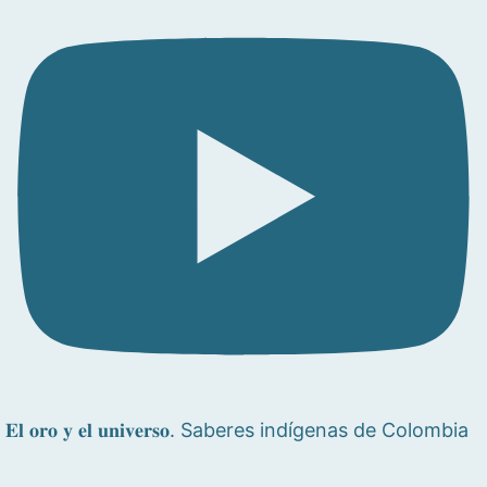
𝐄𝐥 𝐨𝐫𝐨 𝐲 𝐞𝐥 𝐮𝐧𝐢𝐯𝐞𝐫𝐬𝐨. Saberes indígenas de Colombia