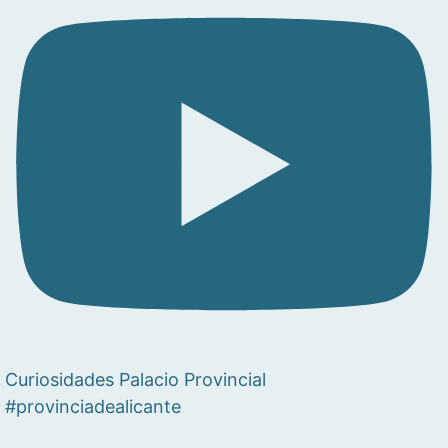
Curiosidades Palacio Provincial
#provinciadealicante