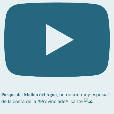
𝐏𝐚𝐫𝐪𝐮𝐞 𝐝𝐞𝐥 𝐌𝐨𝐥𝐢𝐧𝐨 𝐝𝐞𝐥 𝐀𝐠𝐮𝐚, un rincón muy especial
de la costa de la #ProvinciadeAlicante