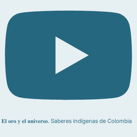
𝐄𝐥 𝐨𝐫𝐨 𝐲 𝐞𝐥 𝐮𝐧𝐢𝐯𝐞𝐫𝐬𝐨. Saberes indígenas de Colombia