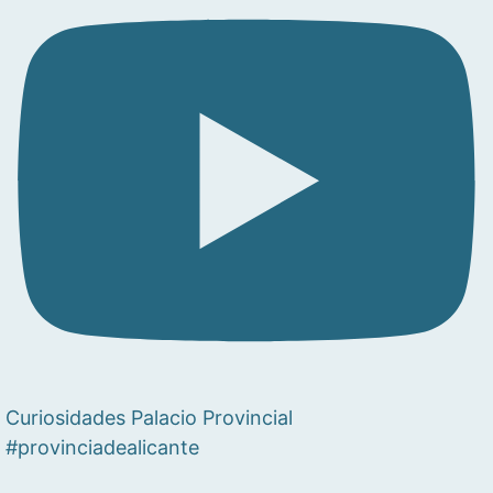
Curiosidades Palacio Provincial
#provinciadealicante