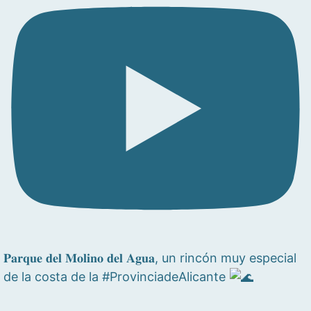
𝐏𝐚𝐫𝐪𝐮𝐞 𝐝𝐞𝐥 𝐌𝐨𝐥𝐢𝐧𝐨 𝐝𝐞𝐥 𝐀𝐠𝐮𝐚, un rincón muy especial
de la costa de la #ProvinciadeAlicante