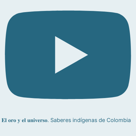
𝐄𝐥 𝐨𝐫𝐨 𝐲 𝐞𝐥 𝐮𝐧𝐢𝐯𝐞𝐫𝐬𝐨. Saberes indígenas de Colombia