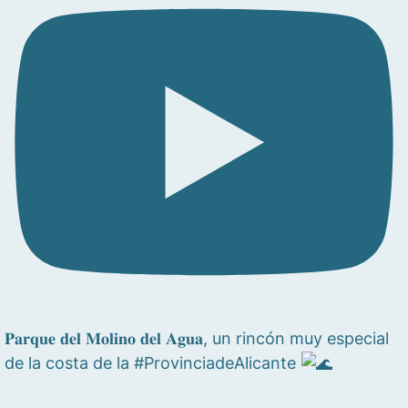
𝐏𝐚𝐫𝐪𝐮𝐞 𝐝𝐞𝐥 𝐌𝐨𝐥𝐢𝐧𝐨 𝐝𝐞𝐥 𝐀𝐠𝐮𝐚, un rincón muy especial
de la costa de la #ProvinciadeAlicante