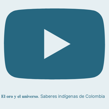
𝐄𝐥 𝐨𝐫𝐨 𝐲 𝐞𝐥 𝐮𝐧𝐢𝐯𝐞𝐫𝐬𝐨. Saberes indígenas de Colombia