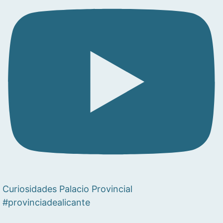
Curiosidades Palacio Provincial
#provinciadealicante