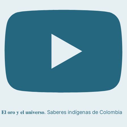
𝐄𝐥 𝐨𝐫𝐨 𝐲 𝐞𝐥 𝐮𝐧𝐢𝐯𝐞𝐫𝐬𝐨. Saberes indígenas de Colombia