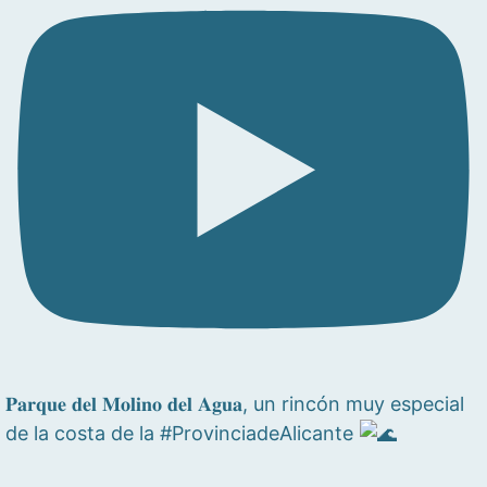
𝐏𝐚𝐫𝐪𝐮𝐞 𝐝𝐞𝐥 𝐌𝐨𝐥𝐢𝐧𝐨 𝐝𝐞𝐥 𝐀𝐠𝐮𝐚, un rincón muy especial
de la costa de la #ProvinciadeAlicante