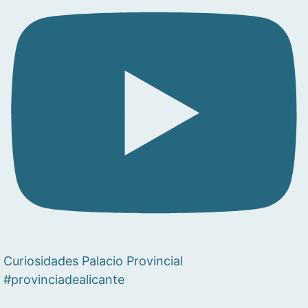
Curiosidades Palacio Provincial
#provinciadealicante