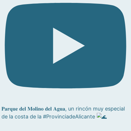
𝐏𝐚𝐫𝐪𝐮𝐞 𝐝𝐞𝐥 𝐌𝐨𝐥𝐢𝐧𝐨 𝐝𝐞𝐥 𝐀𝐠𝐮𝐚, un rincón muy especial
de la costa de la #ProvinciadeAlicante