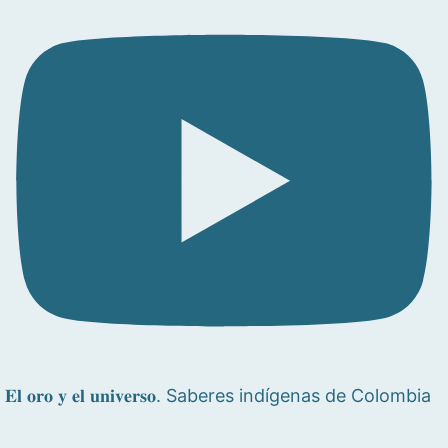
𝐄𝐥 𝐨𝐫𝐨 𝐲 𝐞𝐥 𝐮𝐧𝐢𝐯𝐞𝐫𝐬𝐨. Saberes indígenas de Colombia