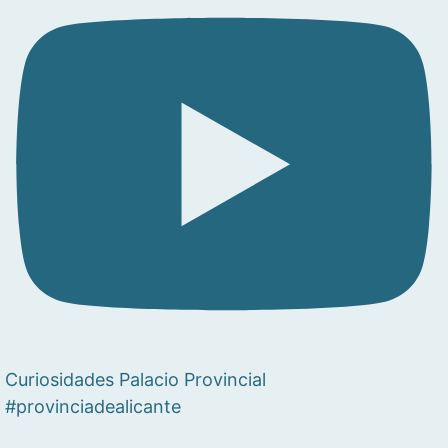
Curiosidades Palacio Provincial
#provinciadealicante