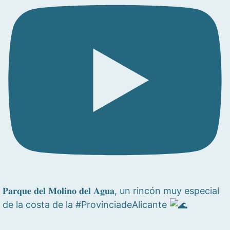
𝐏𝐚𝐫𝐪𝐮𝐞 𝐝𝐞𝐥 𝐌𝐨𝐥𝐢𝐧𝐨 𝐝𝐞𝐥 𝐀𝐠𝐮𝐚, un rincón muy especial
de la costa de la #ProvinciadeAlicante