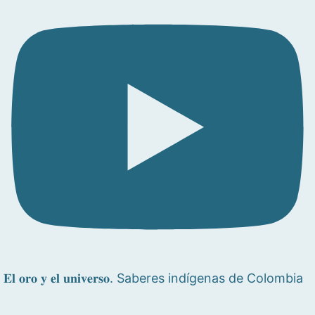
𝐄𝐥 𝐨𝐫𝐨 𝐲 𝐞𝐥 𝐮𝐧𝐢𝐯𝐞𝐫𝐬𝐨. Saberes indígenas de Colombia