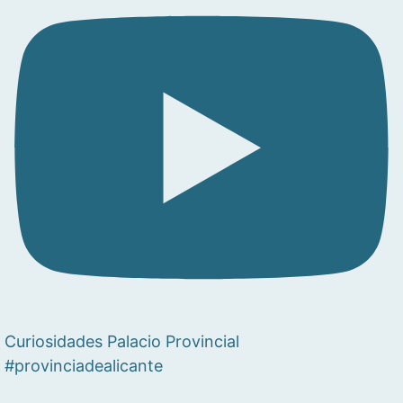
Curiosidades Palacio Provincial
#provinciadealicante