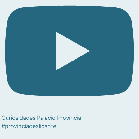
Curiosidades Palacio Provincial
#provinciadealicante