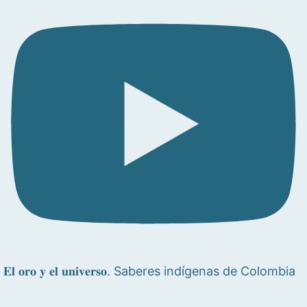
𝐄𝐥 𝐨𝐫𝐨 𝐲 𝐞𝐥 𝐮𝐧𝐢𝐯𝐞𝐫𝐬𝐨. Saberes indígenas de Colombia