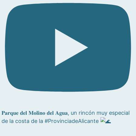
𝐏𝐚𝐫𝐪𝐮𝐞 𝐝𝐞𝐥 𝐌𝐨𝐥𝐢𝐧𝐨 𝐝𝐞𝐥 𝐀𝐠𝐮𝐚, un rincón muy especial
de la costa de la #ProvinciadeAlicante