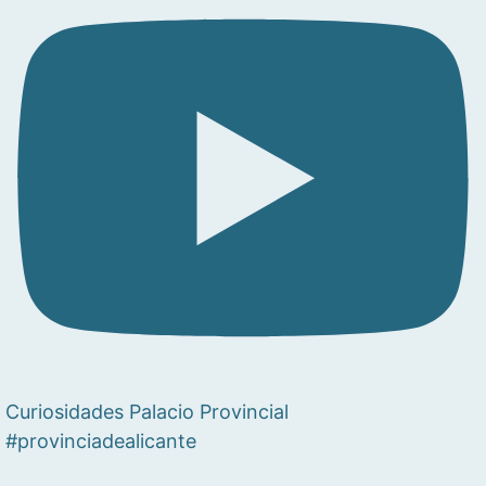
Curiosidades Palacio Provincial
#provinciadealicante