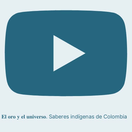
𝐄𝐥 𝐨𝐫𝐨 𝐲 𝐞𝐥 𝐮𝐧𝐢𝐯𝐞𝐫𝐬𝐨. Saberes indígenas de Colombia