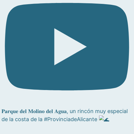
𝐏𝐚𝐫𝐪𝐮𝐞 𝐝𝐞𝐥 𝐌𝐨𝐥𝐢𝐧𝐨 𝐝𝐞𝐥 𝐀𝐠𝐮𝐚, un rincón muy especial
de la costa de la #ProvinciadeAlicante